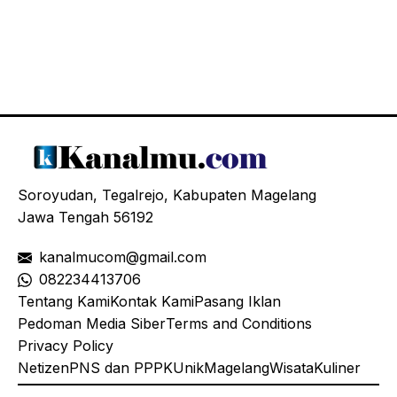
Soroyudan, Tegalrejo, Kabupaten Magelang
Jawa Tengah 56192
kanalmucom@gmail.com
08
2234413706
Tentang Kami
Kontak Kami
Pasang Iklan
Pedoman Media Siber
Terms and Conditions
Privacy Policy
Netizen
PNS dan PPPK
Unik
Magelang
Wisata
Kuliner