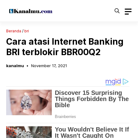
Langsung
ke
isi
Beranda
/
bri
Cara atasi Internet Banking
BRI terblokir BBR00Q2
kanalmu
November 17, 2021