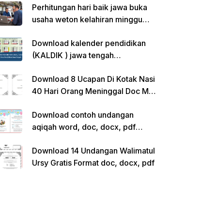
Perhitungan hari baik jawa buka
usaha weton kelahiran minggu
pon
Download kalender pendidikan
(KALDIK ) jawa tengah
2022/2023 pdf
Download 8 Ucapan Di Kotak Nasi
40 Hari Orang Meninggal Doc Ms.
Word Siap Edit
Download contoh undangan
aqiqah word, doc, docx, pdf
kosong siap edit
Download 14 Undangan Walimatul
Ursy Gratis Format doc, docx, pdf