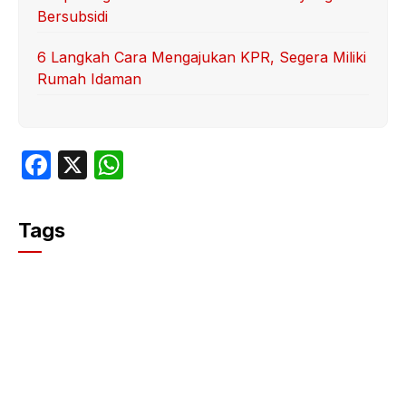
Bersubsidi
6 Langkah Cara Mengajukan KPR, Segera Miliki
Rumah Idaman
F
X
W
a
h
c
at
Tags
e
s
b
A
o
p
o
p
k