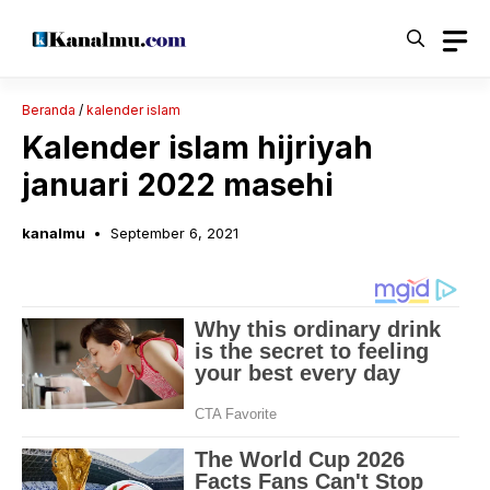
Langsung
ke
isi
Beranda
/
kalender islam
Kalender islam hijriyah
januari 2022 masehi
kanalmu
September 6, 2021