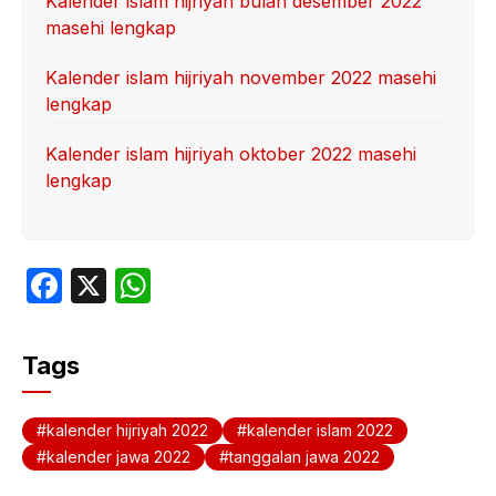
Kalender islam hijriyah bulan desember 2022
masehi lengkap
Kalender islam hijriyah november 2022 masehi
lengkap
Kalender islam hijriyah oktober 2022 masehi
lengkap
F
X
W
a
h
c
at
Tags
e
s
b
A
kalender hijriyah 2022
kalender islam 2022
o
p
kalender jawa 2022
tanggalan jawa 2022