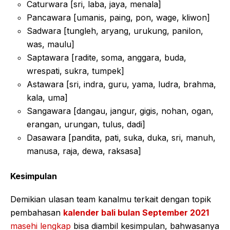
Caturwara [sri, laba, jaya, menala]
Pancawara [umanis, paing, pon, wage, kliwon]
Sadwara [tungleh, aryang, urukung, panilon,
was, maulu]
Saptawara [radite, soma, anggara, buda,
wrespati, sukra, tumpek]
Astawara [sri, indra, guru, yama, ludra, brahma,
kala, uma]
Sangawara [dangau, jangur, gigis, nohan, ogan,
erangan, urungan, tulus, dadi]
Dasawara [pandita, pati, suka, duka, sri, manuh,
manusa, raja, dewa, raksasa]
Kesimpulan
Demikian ulasan team kanalmu terkait dengan topik
pembahasan
kalender bali bulan September 2021
masehi lengkap
bisa diambil kesimpulan, bahwasanya