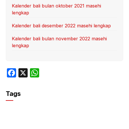
Kalender bali bulan oktober 2021 masehi
lengkap
Kalender bali desember 2022 masehi lengkap
Kalender bali bulan november 2022 masehi
lengkap
F
X
W
a
h
c
at
Tags
e
s
b
A
o
p
o
p