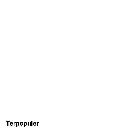
k
Terpopuler