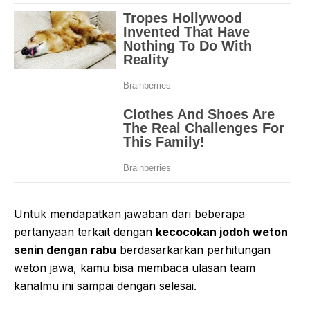
Untuk mendapatkan jawaban dari beberapa
pertanyaan terkait dengan
kecocokan jodoh weton
senin dengan rabu
berdasarkarkan perhitungan
weton jawa, kamu bisa membaca ulasan team
kanalmu ini sampai dengan selesai.