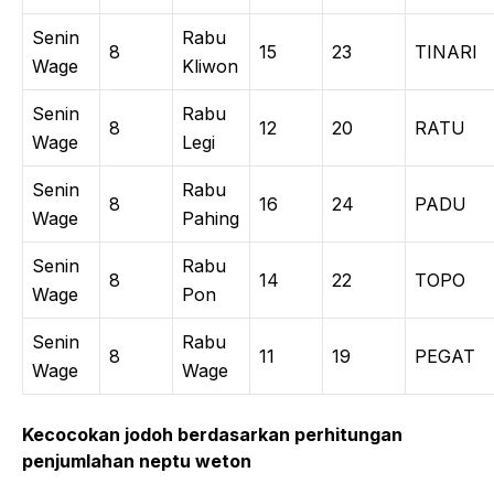
Senin
Rabu
8
15
23
TINARI
Wage
Kliwon
Senin
Rabu
8
12
20
RATU
Wage
Legi
Senin
Rabu
8
16
24
PADU
Wage
Pahing
Senin
Rabu
8
14
22
TOPO
Wage
Pon
Senin
Rabu
8
11
19
PEGAT
Wage
Wage
Kecocokan jodoh berdasarkan perhitungan
penjumlahan neptu weton