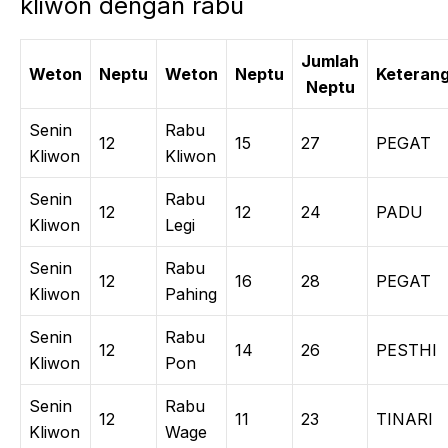
kliwon dengan rabu
Jumlah
Weton
Neptu
Weton
Neptu
Keteran
Neptu
Senin
Rabu
12
15
27
PEGAT
Kliwon
Kliwon
Senin
Rabu
12
12
24
PADU
Kliwon
Legi
Senin
Rabu
12
16
28
PEGAT
Kliwon
Pahing
Senin
Rabu
12
14
26
PESTHI
Kliwon
Pon
Senin
Rabu
12
11
23
TINARI
Kliwon
Wage