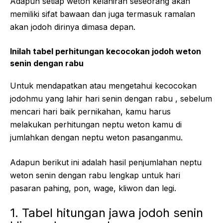
Adapun setiap weton kelahiran seseorang akan
memiliki sifat bawaan dan juga termasuk ramalan
akan jodoh dirinya dimasa depan.
Inilah tabel perhitungan kecocokan jodoh weton
senin dengan rabu
Untuk mendapatkan atau mengetahui kecocokan
jodohmu yang lahir hari senin dengan rabu , sebelum
mencari hari baik pernikahan, kamu harus
melakukan perhitungan neptu weton kamu di
jumlahkan dengan neptu weton pasanganmu.
Adapun berikut ini adalah hasil penjumlahan neptu
weton senin dengan rabu lengkap untuk hari
pasaran pahing, pon, wage, kliwon dan legi.
1. Tabel hitungan jawa jodoh senin