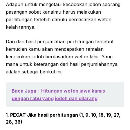
Adapun untuk mengetaui kecocokan jodoh seorang
pasangan sobat kanalmu harus melakukan
perhitungan terlebih dahulu berdasarkan weton
kelahirannya.
Dan dari hasil penjumlahan perhitungan tersebut
kemudian kamu akan mendapatkan ramalan
kecocokan jodoh berdasarkan weton lahir. Yang
mana untuk keterangan dari hasil penjumlahannya
adalah sebagai berikut ini.
Baca Juga :
Hitungan weton jawa kamis
dengan rabu yang jodoh dan dilarang
1. PEGAT Jika hasil perhitungan (1, 9, 10, 18, 19, 27,
28, 36)