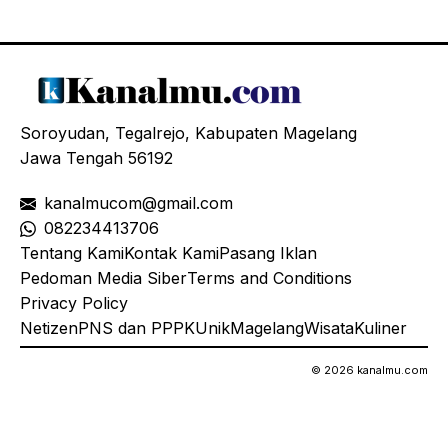
Soroyudan, Tegalrejo, Kabupaten Magelang
Jawa Tengah 56192
kanalmucom@gmail.com
08
2234413706
Tentang Kami
Kontak Kami
Pasang Iklan
Pedoman Media Siber
Terms and Conditions
Privacy Policy
Netizen
PNS dan PPPK
Unik
Magelang
Wisata
Kuliner
© 2026 kanalmu.com