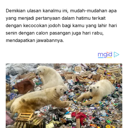
Demikian ulasan kanalmu ini, mudah-mudahan apa
yang menjadi pertanyaan dalam hatimu terkait
dengan kecocokan jodoh bagi kamu yang lahir hari
senin dengan calon pasangan juga hari rabu,
mendapatkan jawabannya.