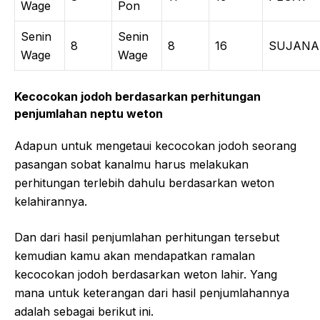
Wage
Pon
Senin
Senin
8
8
16
SUJANA
Wage
Wage
Kecocokan jodoh berdasarkan perhitungan
penjumlahan neptu weton
Adapun untuk mengetaui kecocokan jodoh seorang
pasangan sobat kanalmu harus melakukan
perhitungan terlebih dahulu berdasarkan weton
kelahirannya.
Dan dari hasil penjumlahan perhitungan tersebut
kemudian kamu akan mendapatkan ramalan
kecocokan jodoh berdasarkan weton lahir. Yang
mana untuk keterangan dari hasil penjumlahannya
adalah sebagai berikut ini.