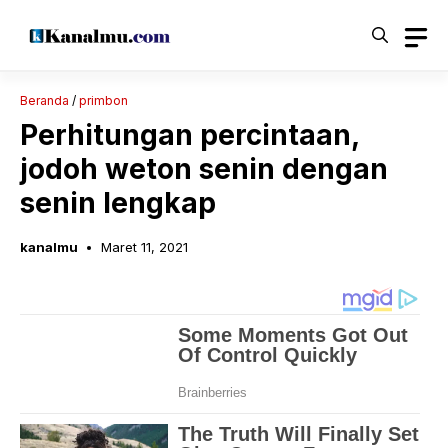
Langsung
ke
isi
Beranda
/
primbon
Perhitungan percintaan,
jodoh weton senin dengan
senin lengkap
kanalmu
Maret 11, 2021