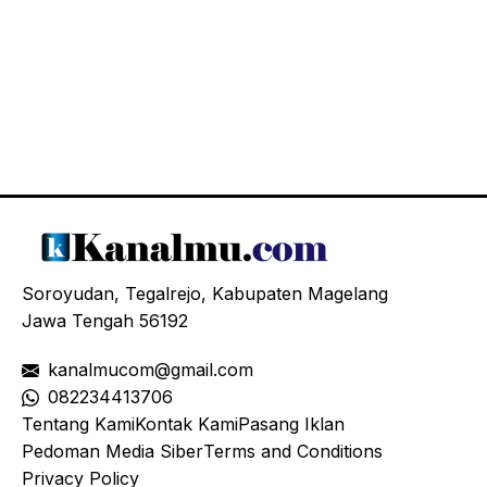
Soroyudan, Tegalrejo, Kabupaten Magelang
Jawa Tengah 56192
kanalmucom@gmail.com
08
2234413706
Tentang Kami
Kontak Kami
Pasang Iklan
Pedoman Media Siber
Terms and Conditions
Privacy Policy