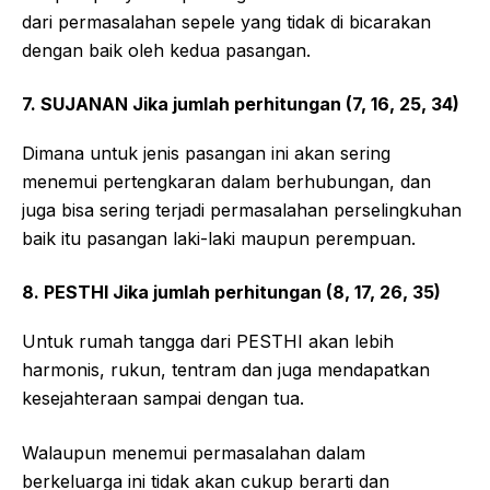
dari permasalahan sepele yang tidak di bicarakan
dengan baik oleh kedua pasangan.
7. SUJANAN Jika jumlah perhitungan (7, 16, 25, 34)
Dimana untuk jenis pasangan ini akan sering
menemui pertengkaran dalam berhubungan, dan
juga bisa sering terjadi permasalahan perselingkuhan
baik itu pasangan laki-laki maupun perempuan.
8. PESTHI Jika jumlah perhitungan (8, 17, 26, 35)
Untuk rumah tangga dari PESTHI akan lebih
harmonis, rukun, tentram dan juga mendapatkan
kesejahteraan sampai dengan tua.
Walaupun menemui permasalahan dalam
berkeluarga ini tidak akan cukup berarti dan