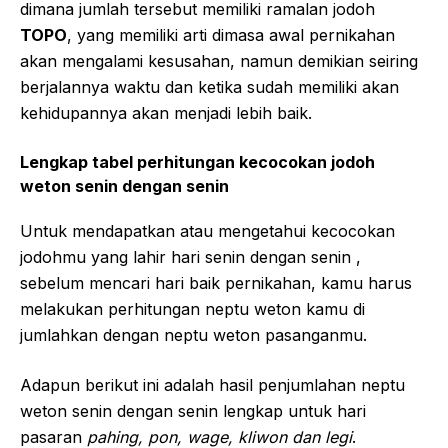
dimana jumlah tersebut memiliki ramalan jodoh
TOPO
, yang memiliki arti dimasa awal pernikahan
akan mengalami kesusahan, namun demikian seiring
berjalannya waktu dan ketika sudah memiliki akan
kehidupannya akan menjadi lebih baik.
Lengkap tabel perhitungan kecocokan jodoh
weton senin dengan senin
Untuk mendapatkan atau mengetahui kecocokan
jodohmu yang lahir hari senin dengan senin ,
sebelum mencari hari baik pernikahan, kamu harus
melakukan perhitungan neptu weton kamu di
jumlahkan dengan neptu weton pasanganmu.
Adapun berikut ini adalah hasil penjumlahan neptu
weton senin dengan senin lengkap untuk hari
pasaran
pahing, pon, wage, kliwon dan legi
.