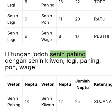
9
13
22
TOPO
Legi
Pahing
Senin
Senin
9
11
20
RATU
Legi
Pon
Senin
Senin
9
8
17
PESTHI
Legi
Wage
Hitungan jodoh
senin pahing
dengan senin kliwon, legi, pahing,
pon, wage
Jumlah
Weton
Neptu
Weton
Neptu
Keteran
Neptu
Senin
Senin
13
12
25
SUJANA
Pahing
Kliwon