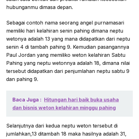
hubunganmu dimasa depan.
Sebagai contoh nama seorang angel purnamasari
memiliki hari kelahiran senin pahing dimana neptu
wetonya adalah 13 yang mana didapatkan dari neptu
senin 4 di tambah pahing 9. Kemudian pasangannya
Paul Jordan yang memiliko weton kelahiran Sabtu
Pahing yang neptu wetonnya adalah 18, dimana nilai
tersebut didapatkan dari penjumlahan neptu sabtu 9
dan pahing 9.
Baca Juga :
Hitungan hari baik buka usaha
dan bisnis weton kelahiran minggu pahing
Selanjutnya dari kedua neptu weton tersebut di
jumlahkan,13 ditambah 18 maka hasilnya adalah 31,