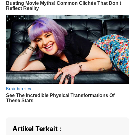
Artikel Terkait :