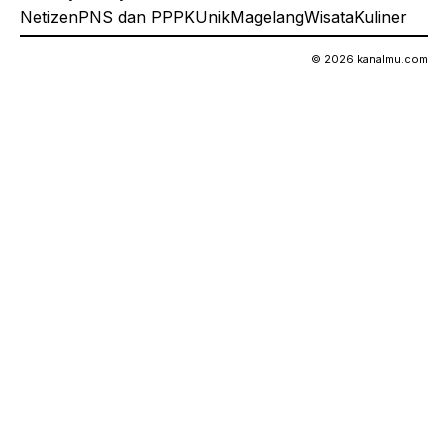
Netizen
PNS dan PPPK
Unik
Magelang
Wisata
Kuliner
© 2026 kanalmu.com