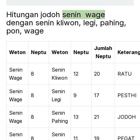
Hitungan jodoh
senin wage
dengan senin kliwon, legi, pahing,
pon, wage
Jumlah
Weton
Neptu
Weton
Neptu
Keteran
Neptu
Senin
Senin
8
12
20
RATU
Wage
Kliwon
Senin
Senin
8
9
17
PESTHI
Wage
Legi
Senin
Senin
8
13
21
JODOH
Wage
Pahing
Senin
Senin
8
11
19
PEGAT