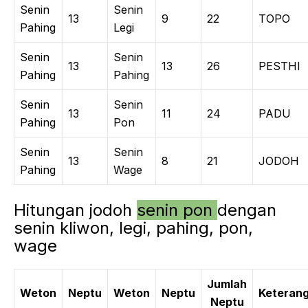
Senin
Senin
13
9
22
TOPO
Pahing
Legi
Senin
Senin
13
13
26
PESTHI
Pahing
Pahing
Senin
Senin
13
11
24
PADU
Pahing
Pon
Senin
Senin
13
8
21
JODOH
Pahing
Wage
Hitungan jodoh
senin pon
dengan
senin kliwon, legi, pahing, pon,
wage
Jumlah
Weton
Neptu
Weton
Neptu
Keteran
Neptu