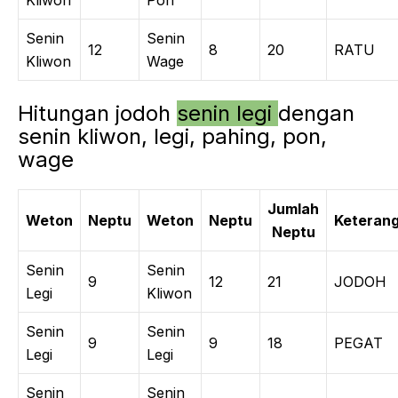
Kliwon
Pon
Senin
Senin
12
8
20
RATU
Kliwon
Wage
Hitungan jodoh
senin legi
dengan
senin kliwon, legi, pahing, pon,
wage
Jumlah
Weton
Neptu
Weton
Neptu
Keteran
Neptu
Senin
Senin
9
12
21
JODOH
Legi
Kliwon
Senin
Senin
9
9
18
PEGAT
Legi
Legi
Senin
Senin