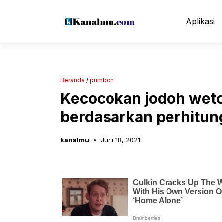
Langsung
ke
Aplikasi
isi
Beranda
/
primbon
Kecocokan jodoh weto
berdasarkan perhitun
kanalmu
Juni 18, 2021