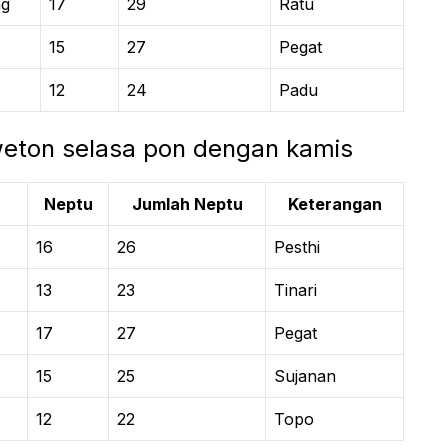
ng
17
29
Ratu
15
27
Pegat
12
24
Padu
 weton selasa pon dengan kamis
Neptu
Jumlah Neptu
Keterangan
16
26
Pesthi
13
23
Tinari
17
27
Pegat
15
25
Sujanan
12
22
Topo