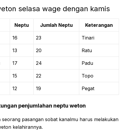
 weton selasa wage dengan kamis
Neptu
Jumlah Neptu
Keterangan
16
23
Tinari
13
20
Ratu
g
17
24
Padu
15
22
Topo
12
19
Pegat
tungan penjumlahan neptu weton
 seorang pasangan sobat kanalmu harus melakukan
weton kelahirannya.