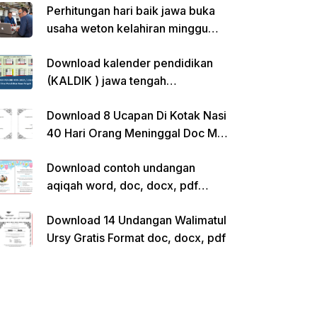
Perhitungan hari baik jawa buka
usaha weton kelahiran minggu
pon
Download kalender pendidikan
(KALDIK ) jawa tengah
2022/2023 pdf
Download 8 Ucapan Di Kotak Nasi
40 Hari Orang Meninggal Doc Ms.
Word Siap Edit
Download contoh undangan
aqiqah word, doc, docx, pdf
kosong siap edit
Download 14 Undangan Walimatul
Ursy Gratis Format doc, docx, pdf