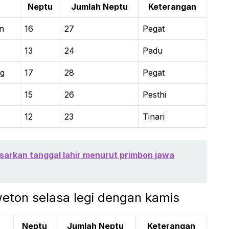
Neptu
Jumlah Neptu
Keterangan
n
16
27
Pegat
13
24
Padu
ng
17
28
Pegat
15
26
Pesthi
12
23
Tinari
asarkan tanggal lahir menurut primbon jawa
weton selasa legi dengan kamis
Neptu
Jumlah Neptu
Keterangan