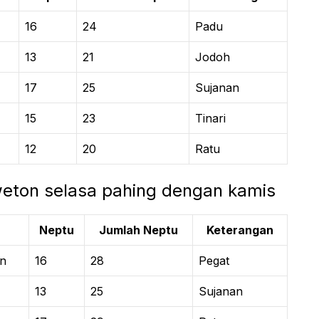
16
24
Padu
13
21
Jodoh
17
25
Sujanan
15
23
Tinari
12
20
Ratu
 weton selasa pahing dengan kamis
Neptu
Jumlah Neptu
Keterangan
on
16
28
Pegat
13
25
Sujanan