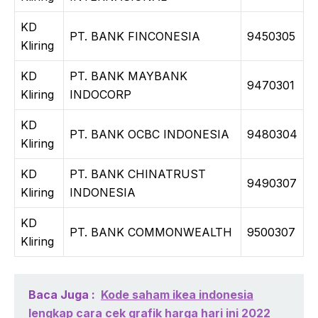
KD
PT. BANK FINCONESIA
9450305
Kliring
KD
PT. BANK MAYBANK
9470301
Kliring
INDOCORP
KD
PT. BANK OCBC INDONESIA
9480304
Kliring
KD
PT. BANK CHINATRUST
9490307
Kliring
INDONESIA
KD
PT. BANK COMMONWEALTH
9500307
Kliring
Baca Juga :
Kode saham ikea indonesia
lengkap cara cek grafik harga hari ini 2022