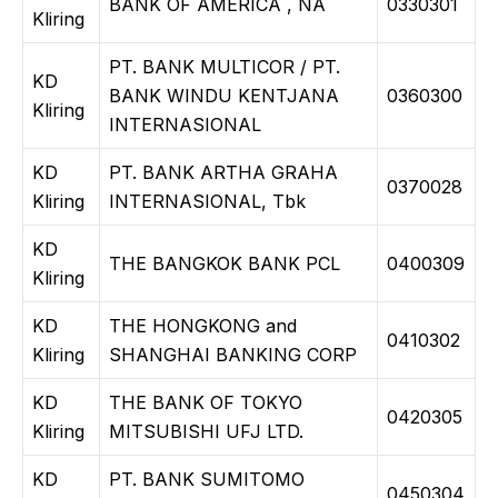
BANK OF AMERICA , NA
0330301
Kliring
PT. BANK MULTICOR / PT.
KD
BANK WINDU KENTJANA
0360300
Kliring
INTERNASIONAL
KD
PT. BANK ARTHA GRAHA
0370028
Kliring
INTERNASIONAL, Tbk
KD
THE BANGKOK BANK PCL
0400309
Kliring
KD
THE HONGKONG and
0410302
Kliring
SHANGHAI BANKING CORP
KD
THE BANK OF TOKYO
0420305
Kliring
MITSUBISHI UFJ LTD.
KD
PT. BANK SUMITOMO
0450304