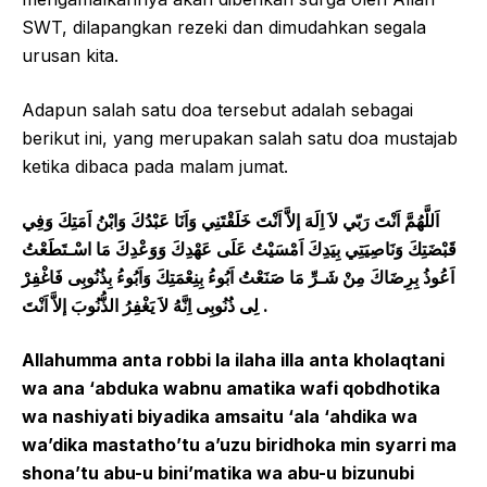
SWT, dilapangkan rezeki dan dimudahkan segala
urusan kita.
Adapun salah satu doa tersebut adalah sebagai
berikut ini, yang merupakan salah satu doa mustajab
ketika dibaca pada malam jumat.
اَللَّهُمَّ اَنْتَ رَبّي لاَ اِلَهَ إلاَّ اَنْتَ خَلَقْتَنِي وَاَنَا عَبْدُكَ وَابْنُ اَمَتِكَ وَفِي
قَبْضَتِكَ وَنَاصِيَتِي بِيَدِكَ اَمْسَيْتُ عَلَى عَهْدِكَ وَوَعْدِكَ مَا اسْـتَطَعْتُ
اَعُوذُ بِرِضَاكَ مِنْ شَـرِّ مَا صَنَعْتُ اَبُوءُ بِنِعْمَتِكَ وَاَبُوءُ بِذُنُوبِى فَاغْفِرْ
لِى ذُنُوبِى اِنَّهُ لاَ يَغْفِرُ الذُّنُوبَ إلاَّ اَنْتَ .
Allahumma anta robbi la ilaha illa anta kholaqtani
wa ana ‘abduka wabnu amatika wafi qobdhotika
wa nashiyati biyadika amsaitu ‘ala ‘ahdika wa
wa’dika mastatho’tu a’uzu biridhoka min syarri ma
shona’tu abu-u bini’matika wa abu-u bizunubi