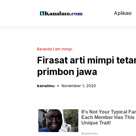
Langsung
ke
Aplikasi
isi
Beranda
/
arti mimpi
Firasat arti mimpi te
primbon jawa
kanalmu
November 1, 2020