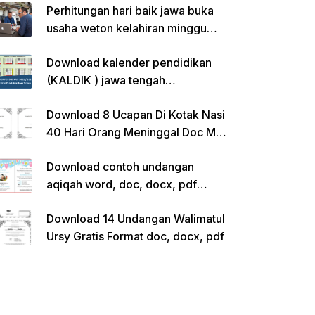
Perhitungan hari baik jawa buka
usaha weton kelahiran minggu
pon
Download kalender pendidikan
(KALDIK ) jawa tengah
2022/2023 pdf
Download 8 Ucapan Di Kotak Nasi
40 Hari Orang Meninggal Doc Ms.
Word Siap Edit
Download contoh undangan
aqiqah word, doc, docx, pdf
kosong siap edit
Download 14 Undangan Walimatul
Ursy Gratis Format doc, docx, pdf