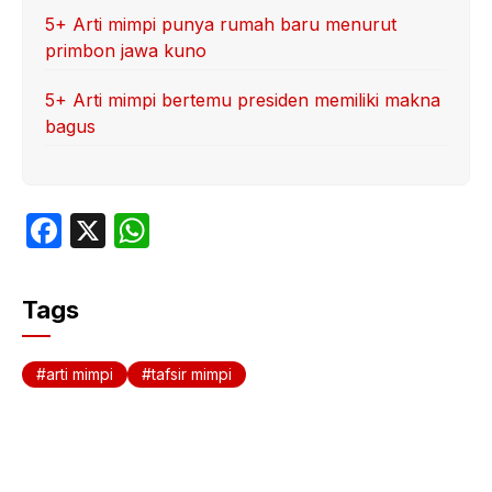
5+ Arti mimpi punya rumah baru menurut
primbon jawa kuno
5+ Arti mimpi bertemu presiden memiliki makna
bagus
F
X
W
a
h
c
at
Tags
e
s
b
A
arti mimpi
tafsir mimpi
o
p
o
p
k