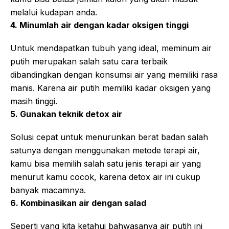
melalui kudapan anda.
4. Minumlah air dengan kadar oksigen tinggi
Untuk mendapatkan tubuh yang ideal, meminum air
putih merupakan salah satu cara terbaik
dibandingkan dengan konsumsi air yang memiliki rasa
manis. Karena air putih memiliki kadar oksigen yang
masih tinggi.
5. Gunakan teknik detox air
Solusi cepat untuk menurunkan berat badan salah
satunya dengan menggunakan metode terapi air,
kamu bisa memilih salah satu jenis terapi air yang
menurut kamu cocok, karena detox air ini cukup
banyak macamnya.
6. Kombinasikan air dengan salad
Seperti yang kita ketahui bahwasanya air putih ini