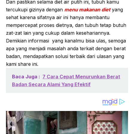
Dan pastikan selama diet air putih ini, tubuh kamu
tercukupi gizinya dengan
menu makanan diet
yang
sehat karena sifatnya air ini hanya membantu
mempercepat proses dietnya, dan tubuh tetap butuh
zat-zat lain yang cukup dalam kesehariannya.
Demikian informasi yang kanalmu bisa ulas, semoga
apa yang menjadi masalah anda terkait dengan berat
badan, mendapatkan solusi terbaik dari ulasan yang
kami share ini.
Baca Juga :
7 Cara Cepat Menurunkan Berat
Badan Secara Alami Yang Efektif