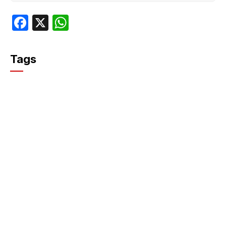
F
X
W
a
h
c
at
Tags
e
s
b
A
o
p
o
p
k