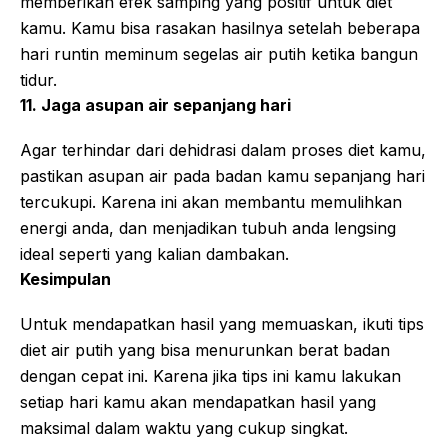
memberikan efek samping yang positif untuk diet
kamu. Kamu bisa rasakan hasilnya setelah beberapa
hari runtin meminum segelas air putih ketika bangun
tidur.
11. Jaga asupan air sepanjang hari
Agar terhindar dari dehidrasi dalam proses diet kamu,
pastikan asupan air pada badan kamu sepanjang hari
tercukupi. Karena ini akan membantu memulihkan
energi anda, dan menjadikan tubuh anda lengsing
ideal seperti yang kalian dambakan.
Kesimpulan
Untuk mendapatkan hasil yang memuaskan, ikuti tips
diet air putih yang bisa menurunkan berat badan
dengan cepat ini. Karena jika tips ini kamu lakukan
setiap hari kamu akan mendapatkan hasil yang
maksimal dalam waktu yang cukup singkat.