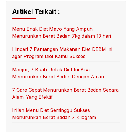
Artikel Terkait :
Menu Enak Diet Mayo Yang Ampuh
Menurunkan Berat Badan 7kg dalam 13 hari
Hindari 7 Pantangan Makanan Diet DEBM ini
agar Program Diet Kamu Sukses
Manjur, 7 Buah Untuk Diet Ini Bisa
Menurunkan Berat Badan Dengan Aman
7 Cara Cepat Menurunkan Berat Badan Secara
Alami Yang Efektif
Inilah Menu Diet Seminggu Sukses
Menurunkan Berat Badan 7 Kilogram