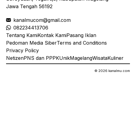
Jawa Tengah 56192
kanalmucom@gmail.com
08
2234413706
Tentang Kami
Kontak Kami
Pasang Iklan
Pedoman Media Siber
Terms and Conditions
Privacy Policy
Netizen
PNS dan PPPK
Unik
Magelang
Wisata
Kuliner
© 2026 kanalmu.com