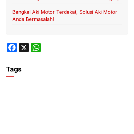
Bengkel Aki Motor Terdekat, Solusi Aki Motor
Anda Bermasalah!
F
X
W
a
h
c
at
Tags
e
s
b
A
o
p
o
p
k