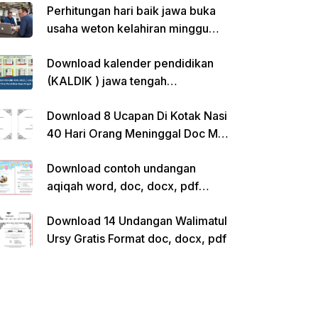
Perhitungan hari baik jawa buka
usaha weton kelahiran minggu
pon
Download kalender pendidikan
(KALDIK ) jawa tengah
2022/2023 pdf
Download 8 Ucapan Di Kotak Nasi
40 Hari Orang Meninggal Doc Ms.
Word Siap Edit
Download contoh undangan
aqiqah word, doc, docx, pdf
kosong siap edit
Download 14 Undangan Walimatul
Ursy Gratis Format doc, docx, pdf