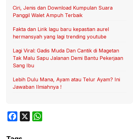
Ciri, Jenis dan Download Kumpulan Suara
Panggil Walet Ampuh Terbaik
Fakta dan Lirik lagu baru kepastian aurel
hermansyah yang lagi trending youtube
Lagi Viral: Gadis Muda Dan Cantik di Magetan
Tak Malu Sapu Jalanan Demi Bantu Pekerjaan
Sang Ibu
Lebih Dulu Mana, Ayam atau Telur Ayam? Ini
Jawaban Ilmiahnya !
F
X
W
a
h
c
at
Tags