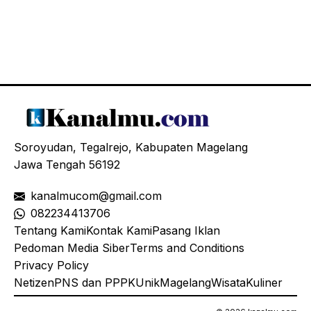
Soroyudan, Tegalrejo, Kabupaten Magelang
Jawa Tengah 56192
kanalmucom@gmail.com
08
2234413706
Tentang Kami
Kontak Kami
Pasang Iklan
Pedoman Media Siber
Terms and Conditions
Privacy Policy
Netizen
PNS dan PPPK
Unik
Magelang
Wisata
Kuliner