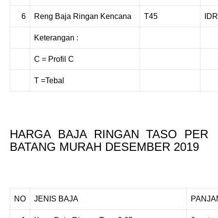
6
Reng Baja Ringan Kencana
T45
IDR
Keterangan :
C = Profil C
T =Tebal
HARGA BAJA RINGAN TASO PER
BATANG MURAH DESEMBER 2019
NO
JENIS BAJA
PANJA