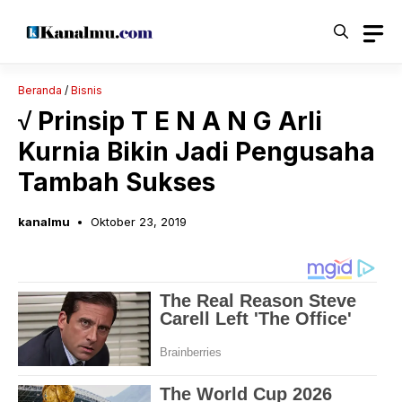
Langsung
ke
isi
Beranda
/
Bisnis
√ Prinsip T E N A N G Arli
Kurnia Bikin Jadi Pengusaha
Tambah Sukses
kanalmu
Oktober 23, 2019