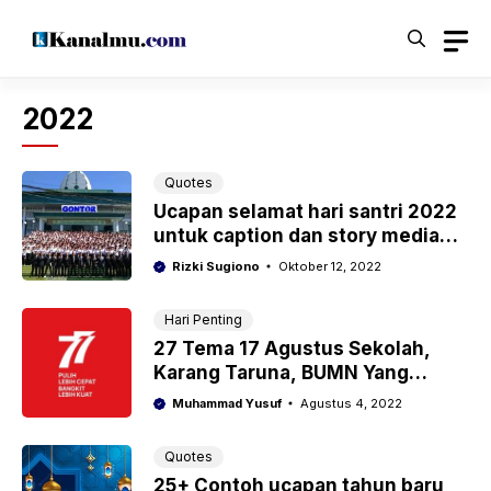
Langsung
ke
isi
2022
Quotes
Ucapan selamat hari santri 2022
untuk caption dan story media
sosial
Rizki Sugiono
Oktober 12, 2022
Hari Penting
27 Tema 17 Agustus Sekolah,
Karang Taruna, BUMN Yang
Menarik dan Unik
Muhammad Yusuf
Agustus 4, 2022
Quotes
25+ Contoh ucapan tahun baru