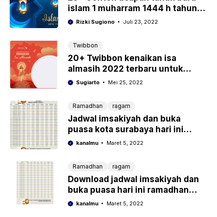
islam 1 muharram 1444 h tahun
2022
Rizki Sugiono
Juli 23, 2022
Twibbon
20+ Twibbon kenaikan isa
almasih 2022 terbaru untuk
status dan caption media sosial
Sugiarto
Mei 25, 2022
Ramadhan
ragam
Jadwal imsakiyah dan buka
puasa kota surabaya hari ini
ramadhan 2022/1443 h
kanalmu
Maret 5, 2022
Ramadhan
ragam
Download jadwal imsakiyah dan
buka puasa hari ini ramadhan
2022 jakarta
kanalmu
Maret 5, 2022