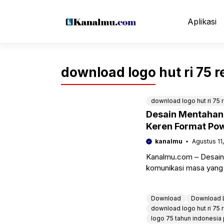
Langsung
ke
Aplikasi
isi
download logo hut ri 75 r
download logo hut ri 75 
Desain Mentahan
Keren Format Pow
kanalmu
Agustus 11
Kanalmu.com – Desain 
komunikasi masa yang 
ulang tahun kemerdek
Download
Download 
download logo hut ri 75 
logo 75 tahun indonesia