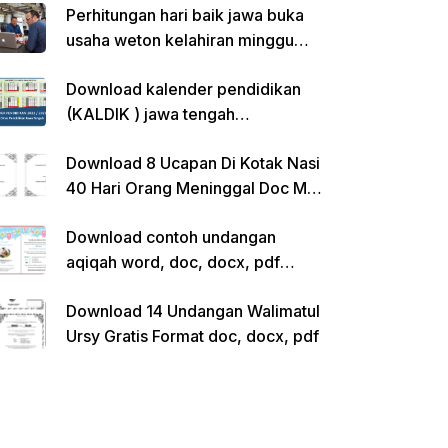
Perhitungan hari baik jawa buka
usaha weton kelahiran minggu
pon
Download kalender pendidikan
(KALDIK ) jawa tengah
2022/2023 pdf
Download 8 Ucapan Di Kotak Nasi
40 Hari Orang Meninggal Doc Ms.
Word Siap Edit
Download contoh undangan
aqiqah word, doc, docx, pdf
kosong siap edit
Download 14 Undangan Walimatul
Ursy Gratis Format doc, docx, pdf