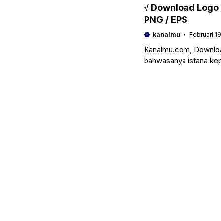
√ Download Logo 
PNG / EPS
kanalmu
Februari 1
Kanalmu.com, Download
bahwasanya istana k
kemerdekaan indonesi