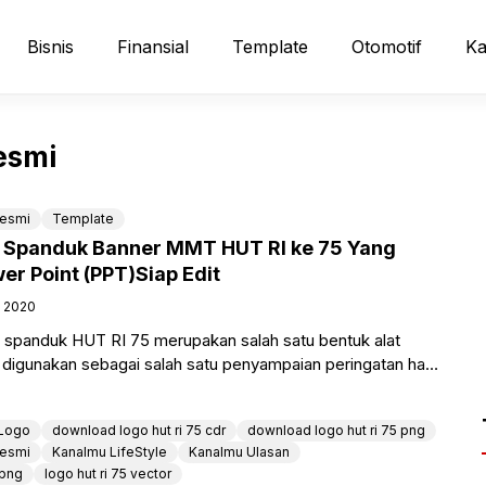
Bisnis
Finansial
Template
Otomotif
Ka
esmi
resmi
Template
 Spanduk Banner MMT HUT RI ke 75 Yang
er Point (PPT)Siap Edit
, 2020
spanduk HUT RI 75 merupakan salah satu bentuk alat
digunakan sebagai salah satu penyampaian peringatan hari
aan
Logo
download logo hut ri 75 cdr
download logo hut ri 75 png
resmi
Kanalmu LifeStyle
Kanalmu Ulasan
 png
logo hut ri 75 vector