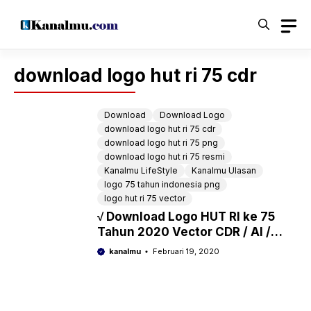
Langsung
ke
isi
download logo hut ri 75 cdr
Download
Download Logo
download logo hut ri 75 cdr
download logo hut ri 75 png
download logo hut ri 75 resmi
Kanalmu LifeStyle
Kanalmu Ulasan
logo 75 tahun indonesia png
logo hut ri 75 vector
√ Download Logo HUT RI ke 75
Tahun 2020 Vector CDR / AI /
PNG / EPS
kanalmu
Februari 19, 2020