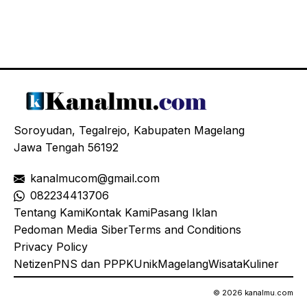
Soroyudan, Tegalrejo, Kabupaten Magelang
Jawa Tengah 56192
kanalmucom@gmail.com
08
2234413706
Tentang Kami
Kontak Kami
Pasang Iklan
Pedoman Media Siber
Terms and Conditions
Privacy Policy
Netizen
PNS dan PPPK
Unik
Magelang
Wisata
Kuliner
© 2026 kanalmu.com