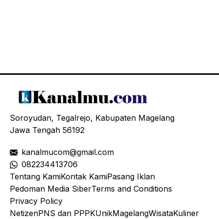
Soroyudan, Tegalrejo, Kabupaten Magelang
Jawa Tengah 56192
kanalmucom@gmail.com
08
2234413706
Tentang Kami
Kontak Kami
Pasang Iklan
Pedoman Media Siber
Terms and Conditions
Privacy Policy
Netizen
PNS dan PPPK
Unik
Magelang
Wisata
Kuliner