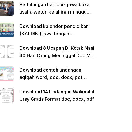
Perhitungan hari baik jawa buka
usaha weton kelahiran minggu
pon
Download kalender pendidikan
(KALDIK ) jawa tengah
2022/2023 pdf
Download 8 Ucapan Di Kotak Nasi
40 Hari Orang Meninggal Doc Ms.
Word Siap Edit
Download contoh undangan
aqiqah word, doc, docx, pdf
kosong siap edit
Download 14 Undangan Walimatul
Ursy Gratis Format doc, docx, pdf