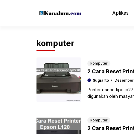
Langsung
ke
Aplikasi
isi
komputer
komputer
2 Cara Reset Pri
Sugiarto
Desember 
Printer canon tipe ip27
digunakan oleh masya
Windows atau Mac. K
komputer
2 Cara Reset Pri