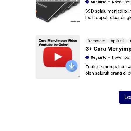
Sugiarto
November 
SSD selalu menjadi pil
lebih cepat, dibanding
memiliki performa bai
komputer
Aplikasi
3+ Cara Menyimpa
Sugiarto
November 
Youtube merupakan sal
oleh seluruh orang di
dapat disesuaikan den
Lo