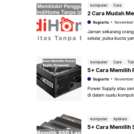
komputer
Cara
2 Cara Mudah Mem
Sugiarto
November 
Jaman sekarang orang t
selular, pulsa kuota ya
banyak yang
komputer
Cara
Tut
5+ Cara Memilih 
Sugiarto
November 
Power Supply atau se
di dalam suatu komput
fungsi dari
komputer
Aplikasi
5+ Cara Memilih 