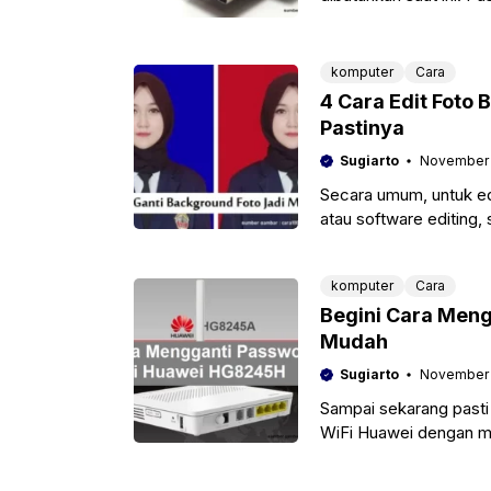
bingung saat mendapat
komputer
Cara
4 Cara Edit Foto 
Pastinya
Sugiarto
November 
Secara umum, untuk ed
atau software editing,
foto dengan cara sepert
komputer
Cara
Begini Cara Men
Mudah
Sugiarto
November 
Sampai sekarang pasti
WiFi Huawei dengan m
jumlahnya. Hal tersebut