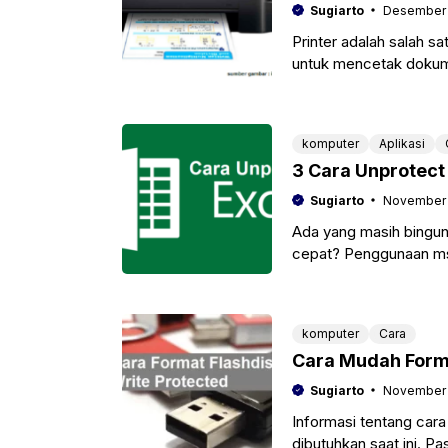
Sugiarto
Desember 
Printer adalah salah s
untuk mencetak dokume
mulus begitu saja, pem
komputer
Aplikasi
3 Cara Unprotect
Sugiarto
November 
Ada yang masih bingun
cepat? Penggunaan ms
proteksi data untuk
komputer
Cara
Cara Mudah Forma
Sugiarto
November 
Informasi tentang cara
dibutuhkan saat ini. P