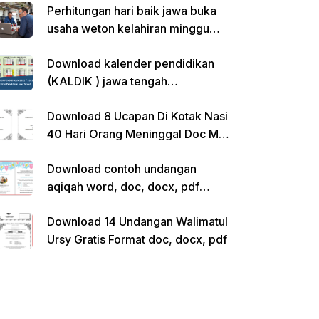
Perhitungan hari baik jawa buka
usaha weton kelahiran minggu
pon
Download kalender pendidikan
(KALDIK ) jawa tengah
2022/2023 pdf
Download 8 Ucapan Di Kotak Nasi
40 Hari Orang Meninggal Doc Ms.
Word Siap Edit
Download contoh undangan
aqiqah word, doc, docx, pdf
kosong siap edit
Download 14 Undangan Walimatul
Ursy Gratis Format doc, docx, pdf