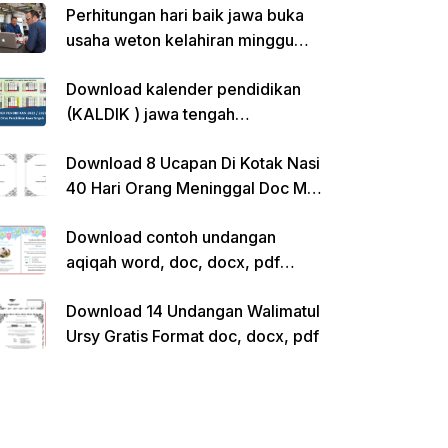
Perhitungan hari baik jawa buka
usaha weton kelahiran minggu
pon
Download kalender pendidikan
(KALDIK ) jawa tengah
2022/2023 pdf
Download 8 Ucapan Di Kotak Nasi
40 Hari Orang Meninggal Doc Ms.
Word Siap Edit
Download contoh undangan
aqiqah word, doc, docx, pdf
kosong siap edit
Download 14 Undangan Walimatul
Ursy Gratis Format doc, docx, pdf