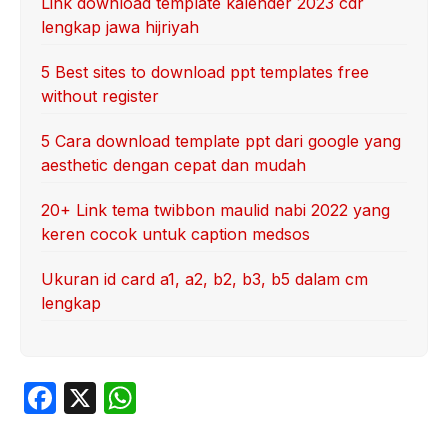
Link download template kalender 2023 cdr
lengkap jawa hijriyah
5 Best sites to download ppt templates free
without register
5 Cara download template ppt dari google yang
aesthetic dengan cepat dan mudah
20+ Link tema twibbon maulid nabi 2022 yang
keren cocok untuk caption medsos
Ukuran id card a1, a2, b2, b3, b5 dalam cm
lengkap
F
X
W
a
h