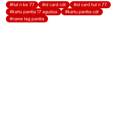
b
A
hut ri ke 77
id card cdr
id card hut ri 77
o
p
kartu panitia 17 agustus
kartu panitia cdr
name tag panitia
o
p
k