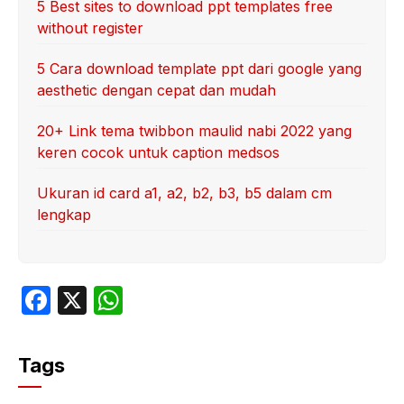
5 Best sites to download ppt templates free
without register
5 Cara download template ppt dari google yang
aesthetic dengan cepat dan mudah
20+ Link tema twibbon maulid nabi 2022 yang
keren cocok untuk caption medsos
Ukuran id card a1, a2, b2, b3, b5 dalam cm
lengkap
F
X
W
a
h
c
at
Tags
e
s