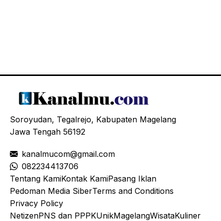
Soroyudan, Tegalrejo, Kabupaten Magelang
Jawa Tengah 56192
kanalmucom@gmail.com
08
2234413706
Tentang Kami
Kontak Kami
Pasang Iklan
Pedoman Media Siber
Terms and Conditions
Privacy Policy
Netizen
PNS dan PPPK
Unik
Magelang
Wisata
Kuliner