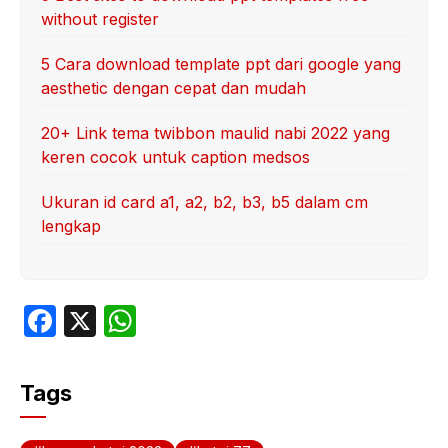
without register
5 Cara download template ppt dari google yang
aesthetic dengan cepat dan mudah
20+ Link tema twibbon maulid nabi 2022 yang
keren cocok untuk caption medsos
Ukuran id card a1, a2, b2, b3, b5 dalam cm
lengkap
F
X
W
a
h
c
at
Tags
e
s