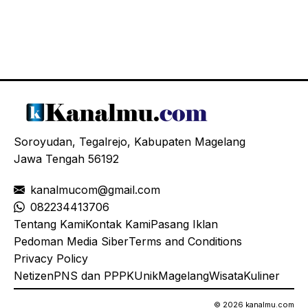
Soroyudan, Tegalrejo, Kabupaten Magelang
Jawa Tengah 56192
kanalmucom@gmail.com
08
2234413706
Tentang Kami
Kontak Kami
Pasang Iklan
Pedoman Media Siber
Terms and Conditions
Privacy Policy
Netizen
PNS dan PPPK
Unik
Magelang
Wisata
Kuliner
© 2026 kanalmu.com