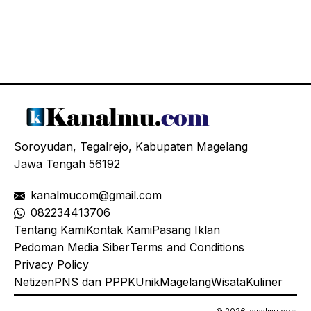
Soroyudan, Tegalrejo, Kabupaten Magelang
Jawa Tengah 56192
kanalmucom@gmail.com
08
2234413706
Tentang Kami
Kontak Kami
Pasang Iklan
Pedoman Media Siber
Terms and Conditions
Privacy Policy
Netizen
PNS dan PPPK
Unik
Magelang
Wisata
Kuliner