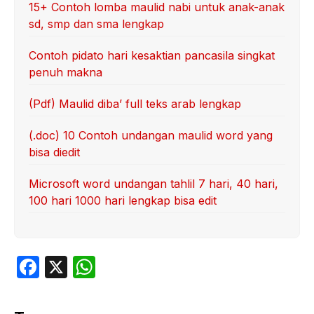
15+ Contoh lomba maulid nabi untuk anak-anak
sd, smp dan sma lengkap
Contoh pidato hari kesaktian pancasila singkat
penuh makna
(Pdf) Maulid diba’ full teks arab lengkap
(.doc) 10 Contoh undangan maulid word yang
bisa diedit
Microsoft word undangan tahlil 7 hari, 40 hari,
100 hari 1000 hari lengkap bisa edit
F
X
W
a
h
c
at