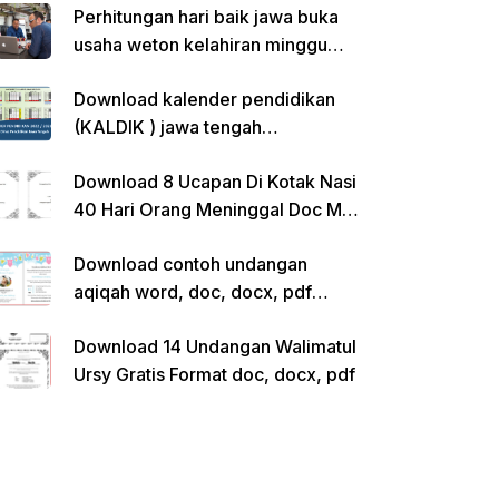
Perhitungan hari baik jawa buka
usaha weton kelahiran minggu
pon
Download kalender pendidikan
(KALDIK ) jawa tengah
2022/2023 pdf
Download 8 Ucapan Di Kotak Nasi
40 Hari Orang Meninggal Doc Ms.
Word Siap Edit
Download contoh undangan
aqiqah word, doc, docx, pdf
kosong siap edit
Download 14 Undangan Walimatul
Ursy Gratis Format doc, docx, pdf