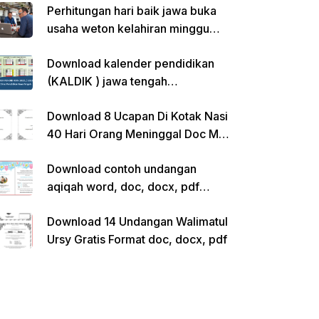
Perhitungan hari baik jawa buka
usaha weton kelahiran minggu
pon
Download kalender pendidikan
(KALDIK ) jawa tengah
2022/2023 pdf
Download 8 Ucapan Di Kotak Nasi
40 Hari Orang Meninggal Doc Ms.
Word Siap Edit
Download contoh undangan
aqiqah word, doc, docx, pdf
kosong siap edit
Download 14 Undangan Walimatul
Ursy Gratis Format doc, docx, pdf