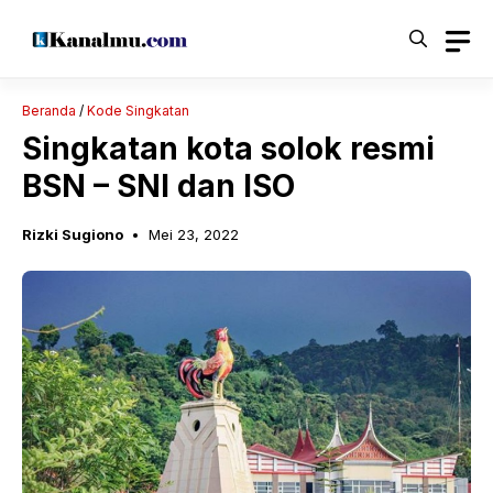
Langsung
ke
isi
Beranda
/
Kode Singkatan
Singkatan kota solok resmi
BSN – SNI dan ISO
Rizki Sugiono
Mei 23, 2022