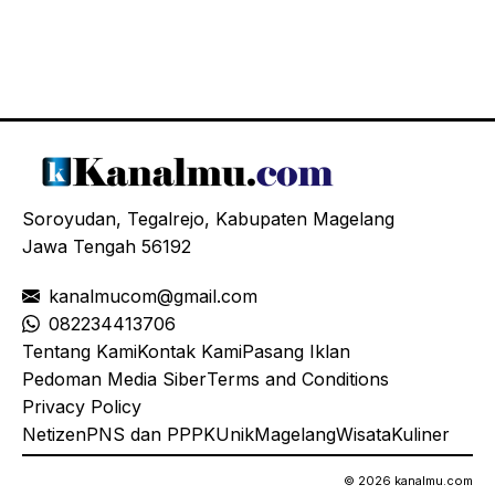
Soroyudan, Tegalrejo, Kabupaten Magelang
Jawa Tengah 56192
kanalmucom@gmail.com
08
2234413706
Tentang Kami
Kontak Kami
Pasang Iklan
Pedoman Media Siber
Terms and Conditions
Privacy Policy
Netizen
PNS dan PPPK
Unik
Magelang
Wisata
Kuliner
© 2026 kanalmu.com