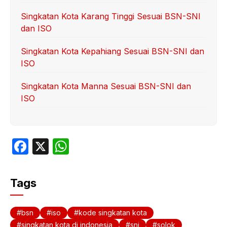
Singkatan Kota Karang Tinggi Sesuai BSN-SNI
dan ISO
Singkatan Kota Kepahiang Sesuai BSN-SNI dan
ISO
Singkatan Kota Manna Sesuai BSN-SNI dan
ISO
F
X
W
a
h
c
at
Tags
e
s
b
A
bsn
iso
kode singkatan kota
singkatan kota di indonesia
sni
solok