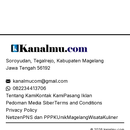
Soroyudan, Tegalrejo, Kabupaten Magelang
Jawa Tengah 56192
kanalmucom@gmail.com
08
2234413706
Tentang Kami
Kontak Kami
Pasang Iklan
Pedoman Media Siber
Terms and Conditions
Privacy Policy
Netizen
PNS dan PPPK
Unik
Magelang
Wisata
Kuliner
© 2026 kanalmu.com