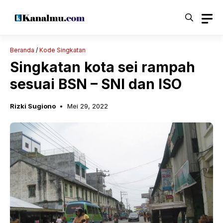
Langsung
ke
isi
Beranda
/
Kode Singkatan
Singkatan kota sei rampah
sesuai BSN – SNI dan ISO
Rizki Sugiono
Mei 29, 2022