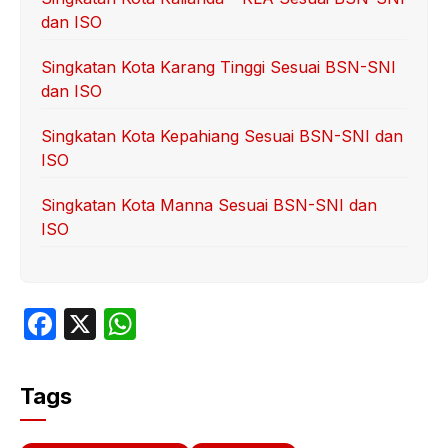
dan ISO
Singkatan Kota Karang Tinggi Sesuai BSN-SNI
dan ISO
Singkatan Kota Kepahiang Sesuai BSN-SNI dan
ISO
Singkatan Kota Manna Sesuai BSN-SNI dan
ISO
F
X
W
a
h
c
at
Tags
e
s