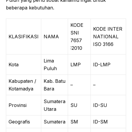
Puluh yang perlu sobat kanalmu ingat untuk
beberapa kebutuhan.
KODE
KODE INTER
SNI
KLASIFIKASI
NAMA
NATIONAL
7657
ISO 3166
:2010
Lima
Kota
LMP
ID-LMP
Puluh
Kabupaten /
Kab. Batu
–
–
Kotamadya
Bara
Sumatera
Provinsi
SU
ID-SU
Utara
Geografis
Sumatera
SM
ID-SM