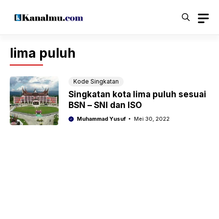
Langsung
ke
isi
lima puluh
Kode Singkatan
Singkatan kota lima puluh sesuai
BSN – SNI dan ISO
Muhammad Yusuf
Mei 30, 2022