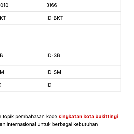
2010
3166
KT
ID-BKT
–
B
ID-SB
SM
ID-SM
D
ID
an topik pembahasan kode
singkatan kota bukittingi
dan internasional untuk berbagai kebutuhan