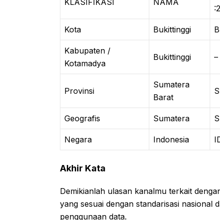
KLASIFIKASI
NAMA
:
Kota
Bukittinggi
B
Kabupaten /
Bukittinggi
–
Kotamadya
Sumatera
Provinsi
S
Barat
Geografis
Sumatera
Negara
Indonesia
I
Akhir Kata
Demikianlah ulasan kanalmu terkait deng
yang sesuai dengan standarisasi nasional 
penggunaan data.