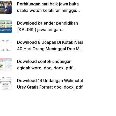
Perhitungan hari baik jawa buka
usaha weton kelahiran minggu
pon
Download kalender pendidikan
(KALDIK ) jawa tengah
2022/2023 pdf
Download 8 Ucapan Di Kotak Nasi
40 Hari Orang Meninggal Doc Ms.
Word Siap Edit
Download contoh undangan
aqiqah word, doc, docx, pdf
kosong siap edit
Download 14 Undangan Walimatul
Ursy Gratis Format doc, docx, pdf