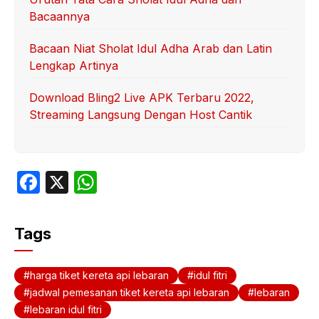
Bacaannya
Bacaan Niat Sholat Idul Adha Arab dan Latin
Lengkap Artinya
Download Bling2 Live APK Terbaru 2022,
Streaming Langsung Dengan Host Cantik
F
X
W
a
h
c
at
Tags
e
s
b
A
harga tiket kereta api lebaran
idul fitri
o
p
jadwal pemesanan tiket kereta api lebaran
lebaran
lebaran idul fitri
o
p