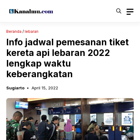
Langsung
ke
isi
Beranda
/
lebaran
Info jadwal pemesanan tiket
kereta api lebaran 2022
lengkap waktu
keberangkatan
Sugiarto
April 15, 2022