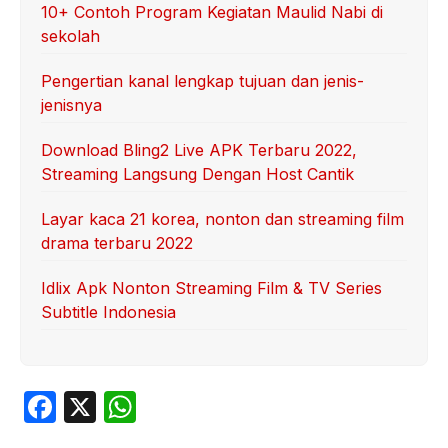
10+ Contoh Program Kegiatan Maulid Nabi di
sekolah
Pengertian kanal lengkap tujuan dan jenis-
jenisnya
Download Bling2 Live APK Terbaru 2022,
Streaming Langsung Dengan Host Cantik
Layar kaca 21 korea, nonton dan streaming film
drama terbaru 2022
Idlix Apk Nonton Streaming Film & TV Series
Subtitle Indonesia
F
X
W
a
h