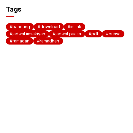
c
at
Tags
e
s
b
A
bandung
download
imsak
o
p
jadwal imsakiyah
jadwal puasa
pdf
puasa
ramadan
ramadhan
o
p
k