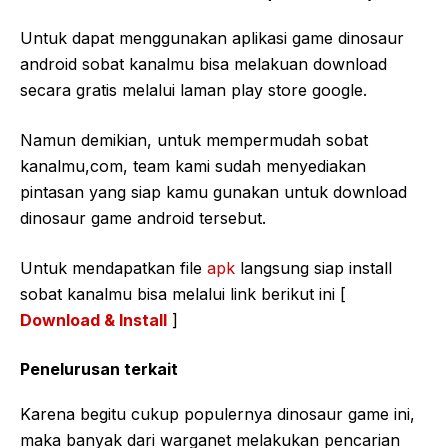
Untuk dapat menggunakan aplikasi game dinosaur
android sobat kanalmu bisa melakuan download
secara gratis melalui laman play store google.
Namun demikian, untuk mempermudah sobat
kanalmu,com, team kami sudah menyediakan
pintasan yang siap kamu gunakan untuk download
dinosaur game android tersebut.
Untuk mendapatkan file
apk
langsung siap install
sobat kanalmu bisa melalui link berikut ini [
Download & Install
]
Penelurusan terkait
Karena begitu cukup populernya dinosaur game ini,
maka banyak dari warganet melakukan pencarian