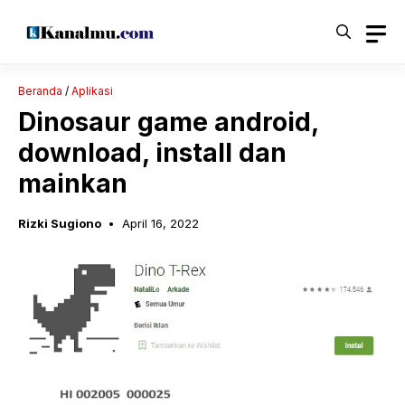
Langsung
ke
isi
Beranda
/
Aplikasi
Dinosaur game android,
download, install dan
mainkan
Rizki Sugiono
April 16, 2022