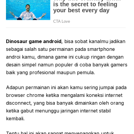
Dinosaur game android
, bisa sobat kanalmu jadikan
sebagai salah satu permainan pada smartphone
androi kamu, dimana game ini cukup ringan dengan
desain simpel namun populer di coba banyak gamers
baik yang profesional maupun pemula.
Adapun permainan ini akan kamu sering jumpai pada
browser chrome ketika mengalami koneksi internet
disconnect, yang bisa banyak dimainkan oleh orang
ketika gabut menunggu jaringan internet stabil
kembali.
Tentu hal ini akan sangat menyenangkan untuk