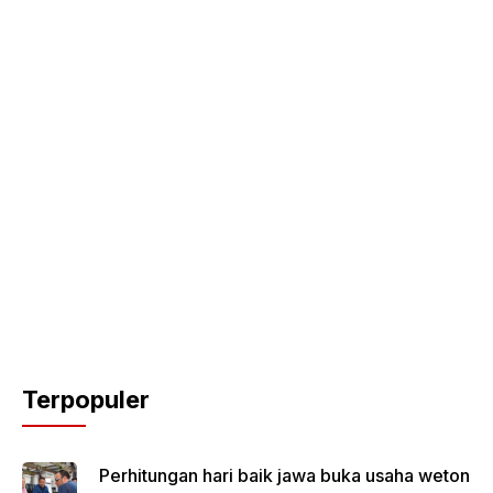
Terpopuler
Perhitungan hari baik jawa buka usaha weton