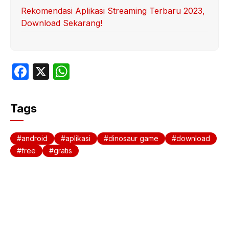
Rekomendasi Aplikasi Streaming Terbaru 2023,
Download Sekarang!
F
X
W
a
h
c
at
Tags
e
s
b
A
android
aplikasi
dinosaur game
download
o
p
free
gratis
o
p
k