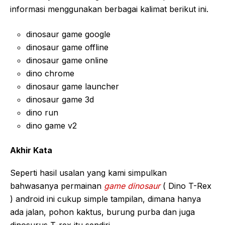
informasi menggunakan berbagai kalimat berikut ini.
dinosaur game google
dinosaur game offline
dinosaur game online
dino chrome
dinosaur game launcher
dinosaur game 3d
dino run
dino game v2
Akhir Kata
Seperti hasil usalan yang kami simpulkan
bahwasanya permainan
game dinosaur
( Dino T-Rex
) android ini cukup simple tampilan, dimana hanya
ada jalan, pohon kaktus, burung purba dan juga
dinosurus T-rex itu sendiri.