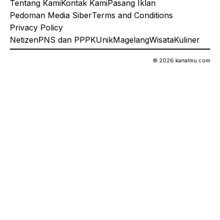
Tentang Kami
Kontak Kami
Pasang Iklan
Pedoman Media Siber
Terms and Conditions
Privacy Policy
Netizen
PNS dan PPPK
Unik
Magelang
Wisata
Kuliner
© 2026 kanalmu.com