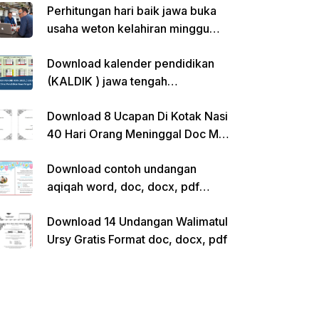
Perhitungan hari baik jawa buka
usaha weton kelahiran minggu
pon
Download kalender pendidikan
(KALDIK ) jawa tengah
2022/2023 pdf
Download 8 Ucapan Di Kotak Nasi
40 Hari Orang Meninggal Doc Ms.
Word Siap Edit
Download contoh undangan
aqiqah word, doc, docx, pdf
kosong siap edit
Download 14 Undangan Walimatul
Ursy Gratis Format doc, docx, pdf