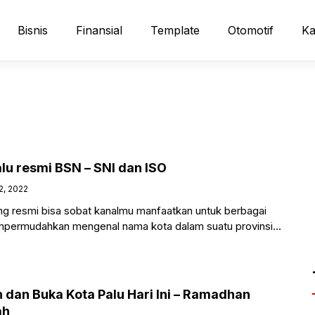
Bisnis
Finansial
Template
Otomotif
Ka
lu resmi BSN – SNI dan ISO
2, 2022
ang resmi bisa sobat kanalmu manfaatkan untuk berbagai
mpermudahkan mengenal nama kota dalam suatu provinsi
ing lainnya. Dimana
 dan Buka Kota Palu Hari Ini – Ramadhan
ah