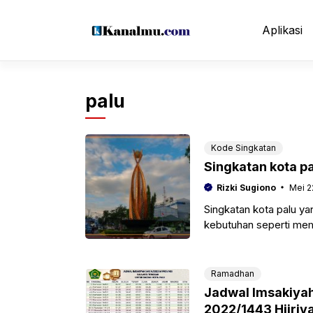
Langsung
ke
Aplikasi
isi
palu
Kode Singkatan
Singkatan kota pa
Rizki Sugiono
Mei 2
Singkatan kota palu y
kebutuhan seperti me
maupun kebutuhan map
Ramadhan
Jadwal Imsakiyah
2022/1443 Hijriy