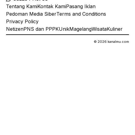
Tentang Kami
Kontak Kami
Pasang Iklan
Pedoman Media Siber
Terms and Conditions
Privacy Policy
Netizen
PNS dan PPPK
Unik
Magelang
Wisata
Kuliner
© 2026 kanalmu.com