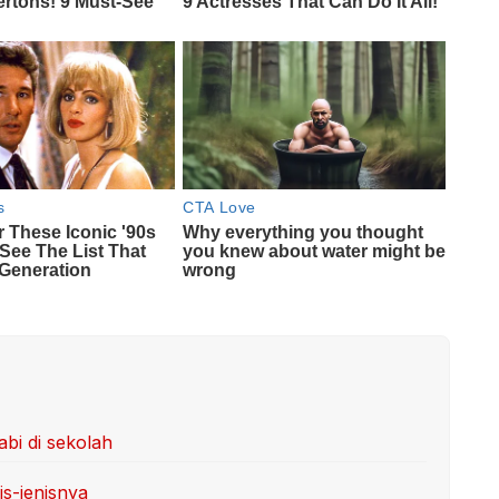
bi di sekolah
is-jenisnya