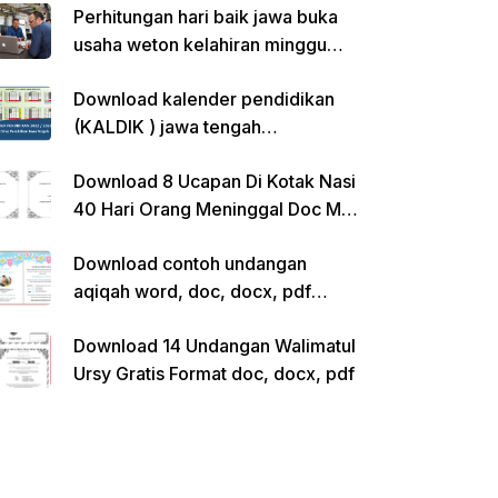
Perhitungan hari baik jawa buka
usaha weton kelahiran minggu
pon
Download kalender pendidikan
(KALDIK ) jawa tengah
2022/2023 pdf
Download 8 Ucapan Di Kotak Nasi
40 Hari Orang Meninggal Doc Ms.
Word Siap Edit
Download contoh undangan
aqiqah word, doc, docx, pdf
kosong siap edit
Download 14 Undangan Walimatul
Ursy Gratis Format doc, docx, pdf