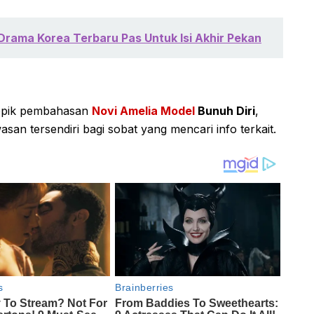
 Drama Korea Terbaru Pas Untuk Isi Akhir Pekan
topik pembahasan
Novi Amelia Model
Bunuh Diri
,
an tersendiri bagi sobat yang mencari info terkait.