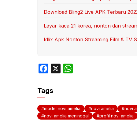
Download Bling2 Live APK Terbaru 202
Layar kaca 21 korea, nonton dan stream
Idlix Apk Nonton Streaming Film & TV Se
F
X
W
a
h
c
at
Tags
e
s
b
A
model novi amelia
novi amelia
novi a
o
p
novi amelia meninggal
profil novi amelia
o
p
k