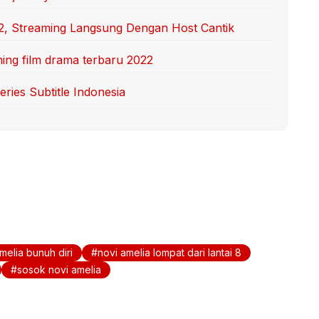
2, Streaming Langsung Dengan Host Cantik
ing film drama terbaru 2022
ries Subtitle Indonesia
melia bunuh diri
novi amelia lompat dari lantai 8
sosok novi amelia