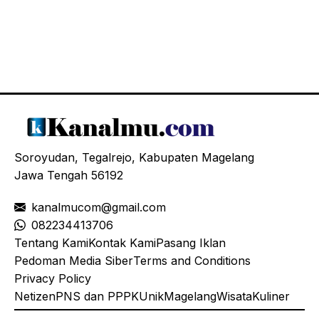
Soroyudan, Tegalrejo, Kabupaten Magelang
Jawa Tengah 56192
kanalmucom@gmail.com
08
2234413706
Tentang Kami
Kontak Kami
Pasang Iklan
Pedoman Media Siber
Terms and Conditions
Privacy Policy
Netizen
PNS dan PPPK
Unik
Magelang
Wisata
Kuliner