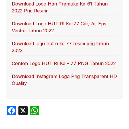
Download Logo Hari Pramuka Ke-61 Tahun
2022 Png Resmi
Download Logo HUT RI Ke-77 Cdr, Ai, Eps
Vector Tahun 2022
Download logo hut ri ke 77 resmi png tahun
2022
Contoh Logo HUT RI Ke – 77 PNG Tahun 2022
Download Instagram Logo Png Transparent HD
Quality
F
X
W
a
h
c
at