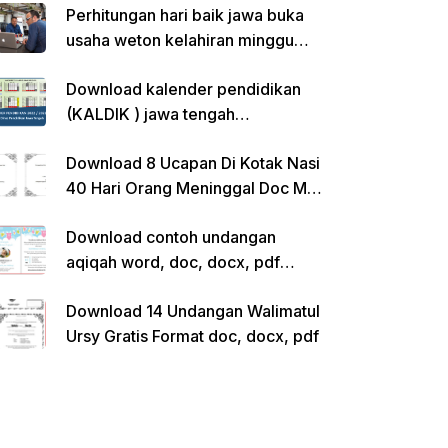
Perhitungan hari baik jawa buka
usaha weton kelahiran minggu
pon
Download kalender pendidikan
(KALDIK ) jawa tengah
2022/2023 pdf
Download 8 Ucapan Di Kotak Nasi
40 Hari Orang Meninggal Doc Ms.
Word Siap Edit
Download contoh undangan
aqiqah word, doc, docx, pdf
kosong siap edit
Download 14 Undangan Walimatul
Ursy Gratis Format doc, docx, pdf