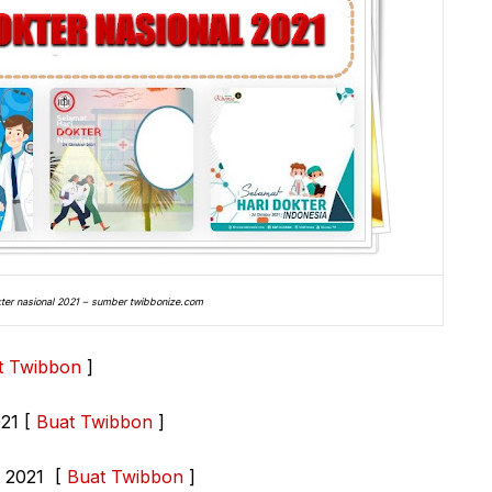
kter nasional 2021 – sumber twibbonize.com
t Twibbon
]
021 [
Buat Twibbon
]
l 2021 [
Buat Twibbon
]