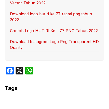
Vector Tahun 2022
Download logo hut ri ke 77 resmi png tahun
2022
Contoh Logo HUT RI Ke – 77 PNG Tahun 2022
Download Instagram Logo Png Transparent HD
Quality
F
X
W
a
h
c
at
Tags
e
s
b
A