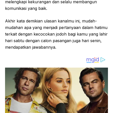
melengkapi kekurangan dan selalu membangun
komunikasi yang baik.
Akhir kata demikian ulasan kanalmu ini, mudah-
mudahan apa yang menjadi pertanyaan dalam hatimu
terkait dengan kecocokan jodoh bagi kamu yang lahir
hari sabtu dengan calon pasangan juga hari senin,
mendapatkan jawabannya.