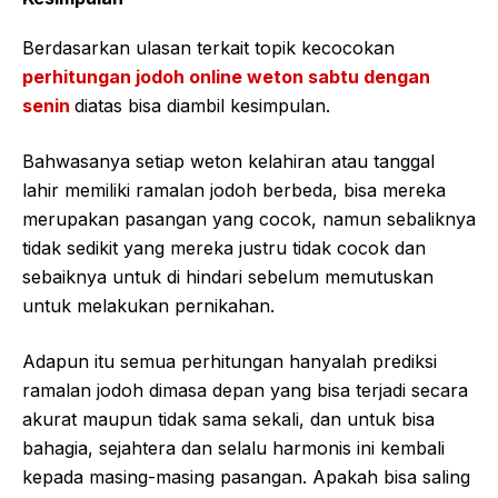
Berdasarkan ulasan terkait topik kecocokan
perhitungan jodoh online weton sabtu dengan
senin
diatas bisa diambil kesimpulan.
Bahwasanya setiap weton kelahiran atau tanggal
lahir memiliki ramalan jodoh berbeda, bisa mereka
merupakan pasangan yang cocok, namun sebaliknya
tidak sedikit yang mereka justru tidak cocok dan
sebaiknya untuk di hindari sebelum memutuskan
untuk melakukan pernikahan.
Adapun itu semua perhitungan hanyalah prediksi
ramalan jodoh dimasa depan yang bisa terjadi secara
akurat maupun tidak sama sekali, dan untuk bisa
bahagia, sejahtera dan selalu harmonis ini kembali
kepada masing-masing pasangan. Apakah bisa saling