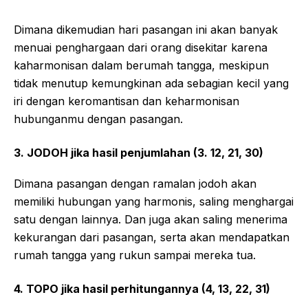
Dimana dikemudian hari pasangan ini akan banyak
menuai penghargaan dari orang disekitar karena
kaharmonisan dalam berumah tangga, meskipun
tidak menutup kemungkinan ada sebagian kecil yang
iri dengan keromantisan dan keharmonisan
hubunganmu dengan pasangan.
3. JODOH jika hasil penjumlahan (3. 12, 21, 30)
Dimana pasangan dengan ramalan jodoh akan
memiliki hubungan yang harmonis, saling menghargai
satu dengan lainnya. Dan juga akan saling menerima
kekurangan dari pasangan, serta akan mendapatkan
rumah tangga yang rukun sampai mereka tua.
4. TOPO jika hasil perhitungannya (4, 13, 22, 31)